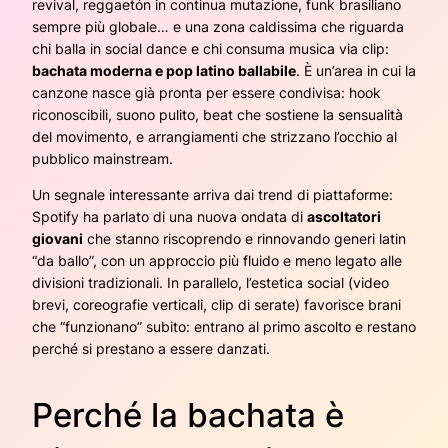
revival, reggaetón in continua mutazione, funk brasiliano
sempre più globale… e una zona caldissima che riguarda
chi balla in social dance e chi consuma musica via clip:
bachata moderna e pop latino ballabile
. È un’area in cui la
canzone nasce già pronta per essere condivisa: hook
riconoscibili, suono pulito, beat che sostiene la sensualità
del movimento, e arrangiamenti che strizzano l’occhio al
pubblico mainstream.
Un segnale interessante arriva dai trend di piattaforme:
Spotify ha parlato di una nuova ondata di
ascoltatori
giovani
che stanno riscoprendo e rinnovando generi latin
“da ballo”, con un approccio più fluido e meno legato alle
divisioni tradizionali. In parallelo, l’estetica social (video
brevi, coreografie verticali, clip di serate) favorisce brani
che “funzionano” subito: entrano al primo ascolto e restano
perché si prestano a essere danzati.
Perché la bachata è