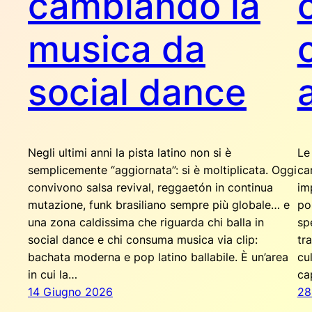
cambiando la
musica da
social dance
Negli ultimi anni la pista latino non si è
Le
semplicemente “aggiornata”: si è moltiplicata. Oggi
ca
convivono salsa revival, reggaetón in continua
im
mutazione, funk brasiliano sempre più globale… e
po
una zona caldissima che riguarda chi balla in
sp
social dance e chi consuma musica via clip:
tr
bachata moderna e pop latino ballabile. È un’area
cu
in cui la…
ca
14 Giugno 2026
28