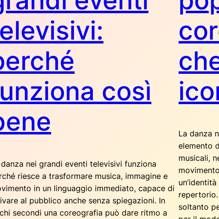
grandi eventi
pop
elevisivi:
cor
perché
ch
funziona così
ico
bene
La danza n
elemento d
musicali, ne
 danza nei grandi eventi televisivi funziona
movimento 
rché riesce a trasformare musica, immagine e
un’identità
vimento in un linguaggio immediato, capace di
repertorio
rivare al pubblico anche senza spiegazioni. In
soltanto p
chi secondi una coreografia può dare ritmo a