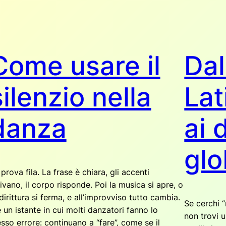
Come usare il
Da
silenzio nella
Lat
danza
ai 
glo
prova fila. La frase è chiara, gli accenti
rivano, il corpo risponde. Poi la musica si apre, o
dirittura si ferma, e all’improvviso tutto cambia.
Se cerchi 
è un istante in cui molti danzatori fanno lo
non trovi u
esso errore: continuano a “fare”, come se il