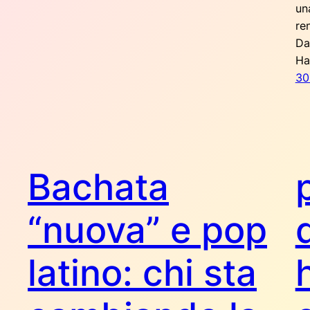
un
re
Da
Ha
30
Bachata
“nuova” e pop
latino: chi sta