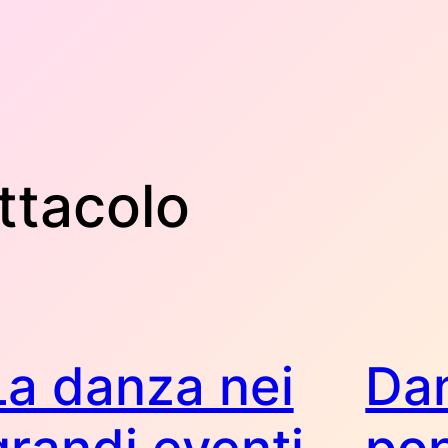
ttacolo
La danza nei
Da