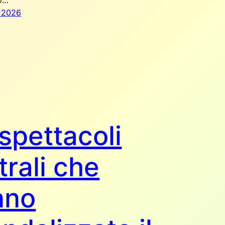
do…
 2026
 spettacoli
trali che
nno