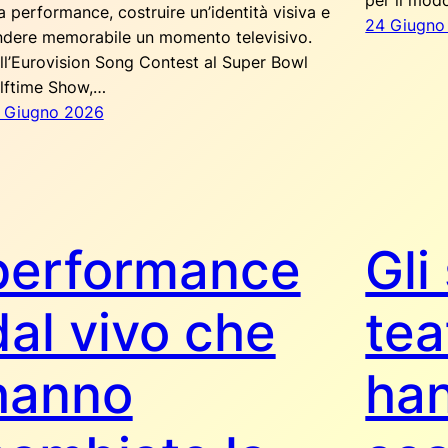
per il mo
a performance, costruire un’identità visiva e
24 Giugno
ndere memorabile un momento televisivo.
ll’Eurovision Song Contest al Super Bowl
lftime Show,…
 Giugno 2026
performance
Gli
dal vivo che
tea
hanno
ha