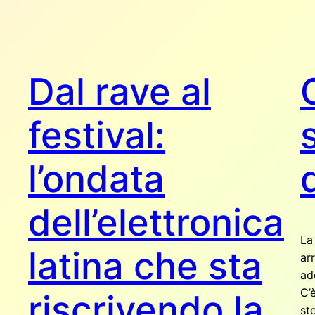
Dal rave al
festival:
l’ondata
dell’elettronica
La 
latina che sta
ar
ad
C’
riscrivendo la
st