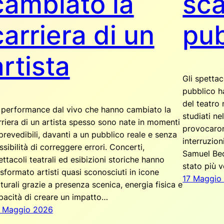
cambiato la
sca
carriera di un
pub
artista
Gli spettac
pubblico h
del teatro
 performance dal vivo che hanno cambiato la
studiati n
rriera di un artista spesso sono nate in momenti
provocaron
prevedibili, davanti a un pubblico reale e senza
interruzio
ssibilità di correggere errori. Concerti,
Samuel Beck
ettacoli teatrali ed esibizioni storiche hanno
stato più v
asformato artisti quasi sconosciuti in icone
17 Maggio
lturali grazie a presenza scenica, energia fisica e
pacità di creare un impatto…
 Maggio 2026