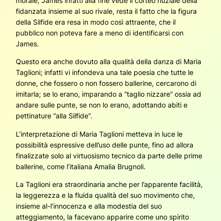
morale, James infatti alla fine vede il corteo nuziale della
fidanzata insieme al suo rivale, resta il fatto che la figura
della Silfide era resa in modo così attraente, che il
pubblico non poteva fare a meno di identificarsi con
James.
Questo era anche dovuto alla qualità della danza di Maria
Taglioni; infatti vi infondeva una tale poesia che tutte le
donne, che fossero o non fossero ballerine, cercarono di
imitarla; se lo erano, imparando a “taglio nizzare” ossia ad
andare sulle punte, se non lo erano, adottando abiti e
pettinature “alla Silfide”.
L’interpretazione di Maria Taglioni metteva in luce le
possibilità espressive dell’uso delle punte, fino ad allora
finalizzate solo al virtuosismo tecnico da parte delle prime
ballerine, come l’italiana Amalia Brugnoli.
La Taglioni era straordinaria anche per l’apparente facilità,
la leggerezza e la fluida qualità del suo movimento che,
insieme al-l’innocenza e alla modestia del suo
atteggiamento, la facevano apparire come uno spirito