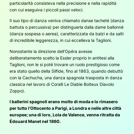
particolarità consisteva nella precisione e nella rapidità
con cui eseguiva i piccoli passi veloci.
Il suo tipo di danza veniva chiamato danse tacheté (danza
battuta o percussiva) per distinguerla dalla dame ballonné
(danza sospesa o aerea), caratterizzata da balzi e da salti
di incredibile leggerezza, in cui eccelleva la Taglioni.
Nonostante la direzione dell’Opéra avesse
deliberatamente scelto la Essler proprio in antitesi alla
Taglioni, non le si poté trovare un ruolo prestigioso come
era stato quello della Silfide, fino al 1863, quando debuttò
con la Cachucha, una danza spagnola trasposta in danza
classica nel lavoro di Coralli Le Diable Boiteux Diavolo
Zoppo).
I ballerini spagnoli erano molto di moda e lo rimasero
per tutto l’Ottocento a Parigi, a Londra e nelle altre città
europee; una di loro, Lola de Valence, venne ritratta da
Édouard Manet nel 1860.