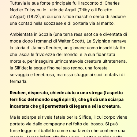
Tuttavia la sua fonte principale fu il racconto di Charles
Nodier Trilby ou le Lutin de Argail (Trilby o il Folletto
d’Argail) (1822), in cui una silfide maschio cerca di sedurre
una contadinella scozzese e di portarla via al marito.
Ambientata in Scozia (una terra resa esotica e diventata di
moda dopo i romanzi di Walter Scott), La Sylphide narrava
la storia di James Reuben, un giovane uomo insoddisfatto
che lascia le frivolezze del mondo, e la sua fidanzata
mortale, per inseguire un’incantevole creatura ultraterrena,
la Silfide; la segue fino nel suo regno, una foresta
selvaggia e tenebrosa, ma essa sfugge ai suoi tentativi di
fermarla.
Reuben, disperato, chiede aiuto a una strega (l’aspetto
terrifico del mondo degli spiriti), che gli dà una sciarpa
incantata che gli permetterà di legare a sé la creatura.
Ma la sciarpa si rivela fatale per la Silfide, il cui corpo viene
portato via dalle compagne nel folto del bosco. Si può
forse leggere il balletto come una favola che contiene una