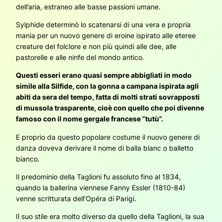
dell’aria, estraneo alle basse passioni umane.
Sylphide determinò lo scatenarsi di una vera e propria
mania per un nuovo genere di eroine ispirato alle eteree
creature del folclore e non più quindi alle dee, alle
pastorelle e alle ninfe del mondo antico.
Questi esseri erano quasi sempre abbigliati in modo
simile alla Silfide, con la gonna a campana ispirata agli
abiti da sera del tempo, fatta di molti strati sovrapposti
di mussola trasparente, cioè con quello che poi divenne
famoso con il nome gergale francese “tutù”.
E proprio da questo popolare costume il nuovo genere di
danza doveva derivare il nome di balla blanc o balletto
bianco.
Il predominio della Taglioni fu assoluto fino al 1834,
quando la ballerina viennese Fanny Essler (1810-84)
venne scritturata dell’Opéra di Parigi.
Il suo stile era molto diverso da quello della Taglioni, la sua