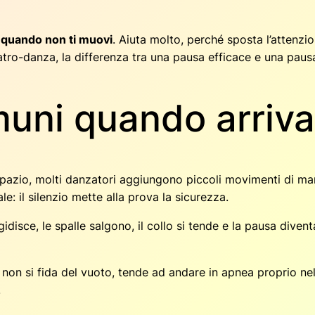
 quando non ti muovi
. Aiuta molto, perché sposta l’attenzio
ro-danza, la differenza tra una pausa efficace e una pausa 
omuni quando arriv
 spazio, molti danzatori aggiungono piccoli movimenti di man
 il silenzio mette alla prova la sicurezza.
rigidisce, le spalle salgono, il collo si tende e la pausa div
re non si fida del vuoto, tende ad andare in apnea proprio n
.