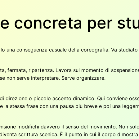
e concreta per stu
rarlo una conseguenza casuale della coreografia. Va studiat
, fermata, ripartenza. Lavora sul momento di sospensione s
ase non serve interpretare. Serve organizzare.
di direzione o piccolo accento dinamico. Qui conviene osser
re la stessa frase con una pausa più breve e poi una legger
ensione modifichi davvero il senso del movimento. Non solo “
 diventa scrittura scenica. È il punto in cui il corpo dimos