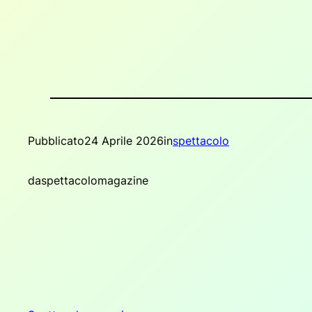
Pubblicato
24 Aprile 2026
in
spettacolo
da
spettacolomagazine