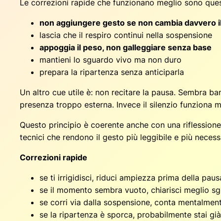
Le correzioni rapide che funzionano meglio sono ques
non aggiungere gesto se non cambia davvero il
lascia che il respiro continui nella sospensione
appoggia il peso, non galleggiare senza base
mantieni lo sguardo vivo ma non duro
prepara la ripartenza senza anticiparla
Un altro cue utile è:
non recitare la pausa
. Sembra ban
presenza troppo esterna. Invece il silenzio funziona m
Questo principio è coerente anche con una riflession
tecnici che rendono il gesto più leggibile e più necess
Correzioni rapide
se ti irrigidisci, riduci ampiezza prima della paus
se il momento sembra vuoto, chiarisci meglio s
se corri via dalla sospensione, conta mentalmen
se la ripartenza è sporca, probabilmente stai g